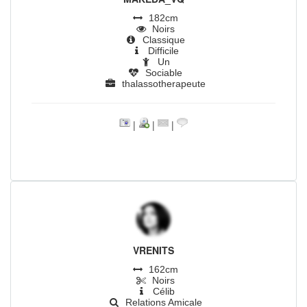
182cm
Noirs
Classique
Difficile
Un
Sociable
thalassotherapeute
|
|
|
VRENITS
162cm
Noirs
Célib
Relations Amicale