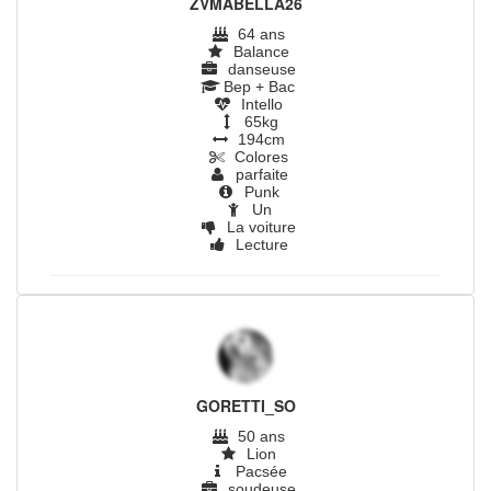
ZVMABELLA26
64 ans
Balance
danseuse
Bep + Bac
Intello
65kg
194cm
Colores
parfaite
Punk
Un
La voiture
Lecture
|
|
|
GORETTI_SO
50 ans
Lion
Pacsée
soudeuse