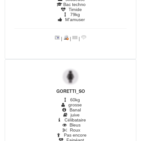
Bac techno
Timide
79kg
M'amuser
|
|
|
GORETTI_SO
60kg
grosse
Banal
juive
Célibataire
Bleus
Roux
Pas encore
Fainéant