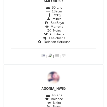
KMLORRI97
50 ans
187cm
72kg
mince
BadBoys
Marrons
Noirs
Ambitieux
Les chiens
Relation Sérieuse
|
|
|
ADONIA_NW50
46 ans
Balance
Noirs
Bruns