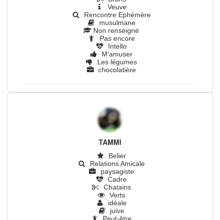
Veuve
Rencontre Ephémère
musulmane
Non renseigné
Pas encore
Intello
M'amuser
Les légumes
chocolatière
|
|
|
TAMMI
Belier
Relations Amicale
paysagiste
Cadre
Chatains
Verts
idéale
juive
Peut-être