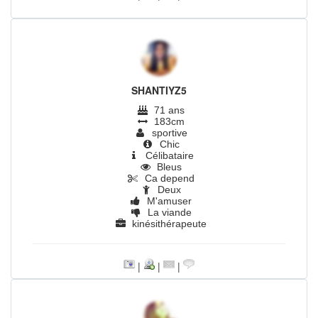
SHANTIYZ5
71 ans
183cm
sportive
Chic
Célibataire
Bleus
Ca depend
Deux
M'amuser
La viande
kinésithérapeute
|
|
|