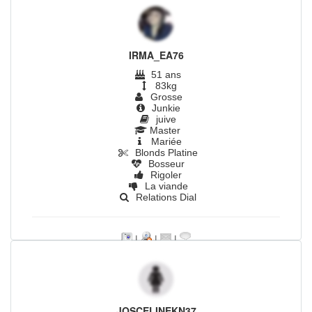
IRMA_EA76
51 ans
83kg
Grosse
Junkie
juive
Master
Mariée
Blonds Platine
Bosseur
Rigoler
La viande
Relations Dial
|
|
|
JOSCELINEKN37